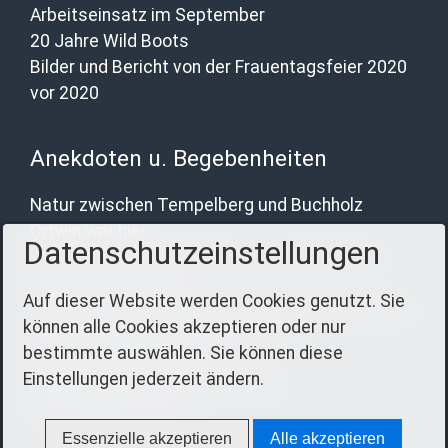
Arbeitseinsatz im September
20 Jahre Wild Boots
Bilder und Bericht von der Frauentagsfeier 2020
vor 2020
Anekdoten u. Begebenheiten
Natur zwischen Tempelberg und Buchholz
Ortwin war hier.
Datenschutzeinstellungen
Katharina schreibt über das 19. Kartoffelfest
Besuch aus Lettland
Auf dieser Website werden Cookies genutzt. Sie
Rotgestreifte Gelbe Schafsnasen in Tempelberg
können alle Cookies akzeptieren oder nur
Eindrücke vom Kartoffelfest 2012
bestimmte auswählen. Sie können diese
Heiligabend in der Kirche
Einstellungen jederzeit ändern.
Lieblingsspeise des Jahres 2011
Das verlorene Hemd
Essenzielle akzeptieren
Alle akzeptieren