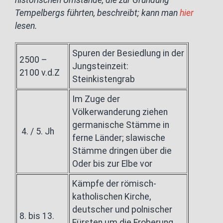
historischen Umstände, die zur Gründung
Tempelbergs führten, beschreibt; kann man
hier
lesen.
Spuren der Besiedlung in der
2500 –
Jungsteinzeit:
2100 v.d.Z
Steinkistengrab
Im Zuge der
Völkerwanderung ziehen
germanische Stämme in
4. / 5. Jh
ferne Länder; slawische
Stämme dringen über die
Oder bis zur Elbe vor
Kämpfe der römisch-
katholischen Kirche,
deutscher und polnischer
8. bis 13.
Fürsten um die Eroberung