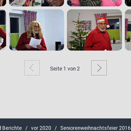
Zurück
Weiter
Seite
1
von 2
d Berichte
/
vor 2020
/
Seniorenweihnachtsfeier 2016