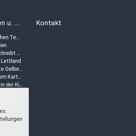
Anekdoten u. Begebenheiten
Kontakt
Natur zwischen Tempelberg und Buchholz
ier.
Katharina schreibt über das 19. Kartoffelfest
Lettland
Rotgestreifte Gelbe Schafsnasen in Tempelberg
Eindrücke vom Kartoffelfest 2012
Heiligabend in der Kirche
Lieblingsspeise des Jahres 2011
ene Hemd
ies
tellungen