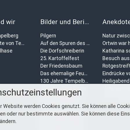
d wir
Bilder und Berichte
pelberg
Pilgern
Geschichte von Tempelberg
Auf den Spuren des Wulffenschen Geschlechts
Ortwin war h
lhase
Die Dorfschreiberin
25. Kartoffelfest
Besuch aus 
Der Friedensbaum
Das ehemalige Feuerwehr wurde verschönert.
130 Jahre Tempelberger Feuerwehr
25 Jahre "Pro Tempelberg"
schutzeinstellungen
Bilder vom 24. Kartoffelfest
Das verlor
Kinderfest 2024
r Website werden Cookies genutzt. Sie können alle Cook
Die Geschichte der Kartoffelfeste
en oder nur bestimmte auswählen. Sie können diese Eins
Bilder vom 23. Kartoffelfest
 ändern.
Bilder vom 22. Kartoffelfest