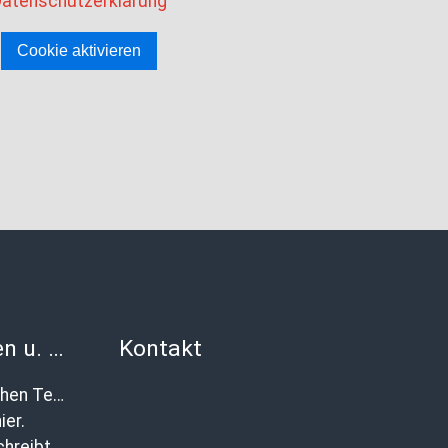
atenschutzerklärung
Cookie aktivieren
Anekdoten u. Begebenheiten
Kontakt
Natur zwischen Tempelberg und Buchholz
ier.
Katharina schreibt über das 19. Kartoffelfest