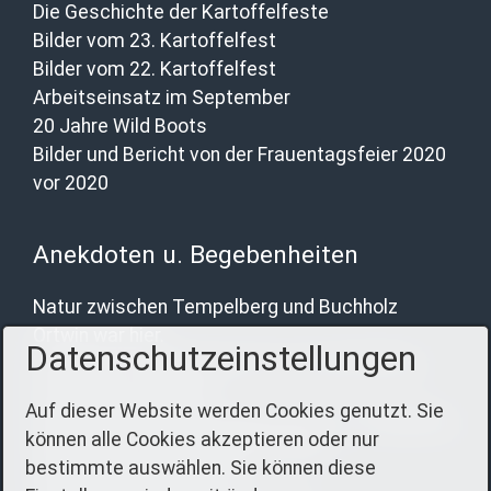
Die Geschichte der Kartoffelfeste
Bilder vom 23. Kartoffelfest
Bilder vom 22. Kartoffelfest
Arbeitseinsatz im September
20 Jahre Wild Boots
Bilder und Bericht von der Frauentagsfeier 2020
vor 2020
Anekdoten u. Begebenheiten
Natur zwischen Tempelberg und Buchholz
Ortwin war hier.
Datenschutzeinstellungen
Katharina schreibt über das 19. Kartoffelfest
Besuch aus Lettland
Auf dieser Website werden Cookies genutzt. Sie
Rotgestreifte Gelbe Schafsnasen in Tempelberg
können alle Cookies akzeptieren oder nur
Eindrücke vom Kartoffelfest 2012
bestimmte auswählen. Sie können diese
Heiligabend in der Kirche