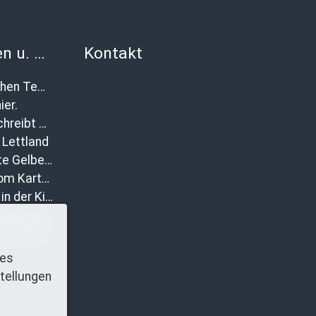
Anekdoten u. Begebenheiten
Kontakt
Natur zwischen Tempelberg und Buchholz
ier.
Katharina schreibt über das 19. Kartoffelfest
Lettland
Rotgestreifte Gelbe Schafsnasen in Tempelberg
Eindrücke vom Kartoffelfest 2012
Heiligabend in der Kirche
Lieblingsspeise des Jahres 2011
ene Hemd
ies
tellungen