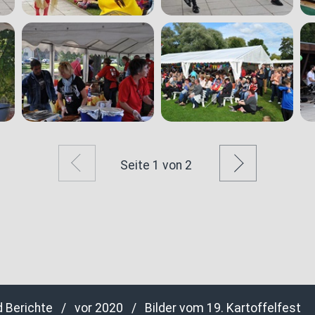
Zurück
Weiter
Seite
1
von 2
d Berichte
/
vor 2020
/
Bilder vom 19. Kartoffelfest