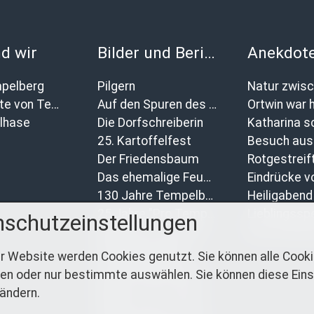
d wir
Bilder und Berichte
pelberg
Pilgern
Geschichte von Tempelberg
Auf den Spuren des Wulffenschen Geschlechts
Ortwin war h
lhase
Die Dorfschreiberin
25. Kartoffelfest
Besuch aus 
Der Friedensbaum
Das ehemalige Feuerwehr wurde verschönert.
130 Jahre Tempelberger Feuerwehr
25 Jahre "Pro Tempelberg"
schutzeinstellungen
Bilder vom 24. Kartoffelfest
Das verlor
Kinderfest 2024
r Website werden Cookies genutzt. Sie können alle Cook
Die Geschichte der Kartoffelfeste
en oder nur bestimmte auswählen. Sie können diese Eins
Bilder vom 23. Kartoffelfest
 ändern.
Bilder vom 22. Kartoffelfest